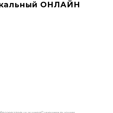
окальный ОНЛАЙН
еобразовательных школ ученики высших