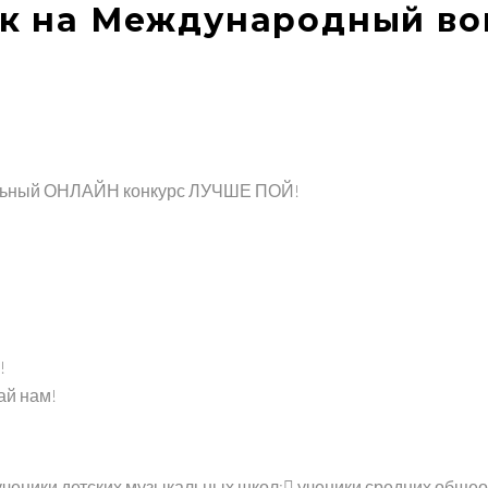
ок на Международный в
!
ай нам!
 ученики детских музыкальных школ; ученики средних общ