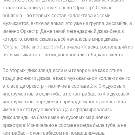
коллектива присутствует слово “Оркестр”. Сейчас
объясню – во первых, состав коллектива из семи
музыкантов, включая вокал, это уже не группа, ансамбль, а
именно Оркестр. Даже такой легендарный джаз-бэнд, с
которого, можно сказать, всё началось в мире джаза –
“Original Dixieland Jazz Band”, начала XX века, состоявший из
пяти музыкантов – позиционировали себя, как оркестр.
Во вторых, диксиленд, если мы говорим не как о стиле
традиционного джаза, а как о музыкальном коллективе, то
это всегда оркестр – наличие в составе 2-х, 3-х духовых
инструментов, а если туба, а не контрабас, то 4-х духовых
инструментов, определяет принадлежность коллектива
именно к статусу оркестра. Да и сформировались
диксиленды на базе именно духовых маршевых
оркестров. Изначально в составе всегда была туба, а не
контрабас – с контрабасом не помаршируешь.