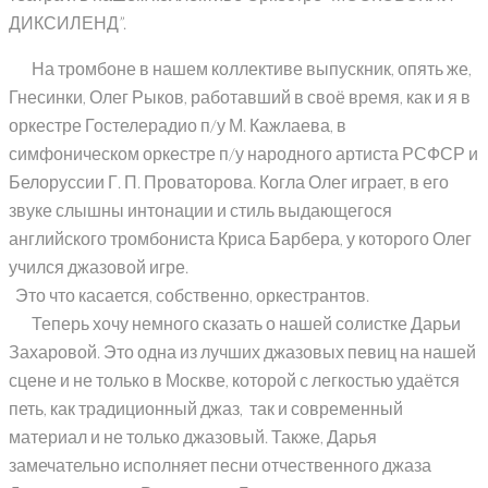
ДИКСИЛЕНД”.
На тромбоне в нашем коллективе выпускник, опять же,
Гнесинки, Олег Рыков, работавший в своё время, как и я в
оркестре Гостелерадио п/у М. Кажлаева, в
симфоническом оркестре п/у народного артиста РСФСР и
Белоруссии Г. П. Проваторова. Когла Олег играет, в его
звуке слышны интонации и стиль выдающегося
английского тромбониста Криса Барбера, у которого Олег
учился джазовой игре.
Это что касается, собственно, оркестрантов.
Теперь хочу немного сказать о нашей солистке Дарьи
Захаровой. Это одна из лучших джазовых певиц на нашей
сцене и не только в Москве, которой с легкостью удаётся
петь, как традиционный джаз, так и современный
материал и не только джазовый. Также, Дарья
замечательно исполняет песни отчественного джаза