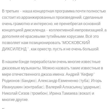
В третьих – наша концертная программа почти полностью
состоит из арранжированных произведений, сделанные
очень грамотно и интересно, не пренебрегая основной
концепцией диксиленда – коллективной импровизацией, а
дополняя её красивыми тутийными хорусами. Всё это
позволяет нам позиционировать “МОСКОВСКИЙ
ДИКСИЛЕНД ” , как оркестр, пусть и не очень большой.
В нашем бэнде переработали очень многие известные
джазовые музыканты. Можно назвать такие известные в
мире отечественного джаза имена: Андрей “Кефир”
Родионов (банджо), Александр Евмененко (туба), Игорь
Иванушкин (контрабас), Валерий Алхасьянц (ударные),
Николай Сизов (тромбон), Ирина Тамаева (вокал) и
многие другие.