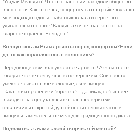
“Угадай Мелодию”. Что-то в нас с ним находили общее во
внешности. Как-то перед концертом на отстройке звука, ко
мне подходит один из работников зала и серьёзно с
удивлением говорит: “Валдис, а я и не знал, что ты на
кларнете играешь, молодец!”.
Волнуетесь ли Вы и артисты перед концертом? Если,
да, то как справляетесь с волнением?
Перед концертом волнуются все артисты! А если кто-то
говорит, что не волнуется, то не верьте им! Они просто
умеют скрывать своё волнение, свои эмоции.
Как с этим вронением бороться? – да никак, побыстрее
выходить на сцену к публике с распростёриыми
объятиями и открытой душой; нести положительные
эмоции и замечательные мелодии традиционного джаза!
Поделитесь с нами своей творческой мечтой?