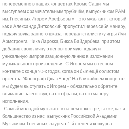
попеременно в наших концертах. Кроме Саши, мы
выступаем с замечательным трубачём, выпускником РАМ
им. Гнесиных Игорем Арефьевым – это музыкант, который
как и Александр Дитковский пропустил через себя манеру,
подачу звука раннего джаза, передал стилистику игры Луи
Армстронга, Ника Ларокка, Бикса Байдербека, при этом
добавив свою личную неповторимую подачу и
уникальную импровизационную линию в изложении
музыкального произведения. С Игорем мы в тесном
контакте с конца 90-х годов, когда он был ещё солистом
оркестра “Фонограф Джаз Бэнд”. На ближайшем концерте
мы будем выступать с Игорем – обязательно обратите
внимание на его звук, на его фразы, на его манеру
исполнения.
Самый молодой музыкант в нашем оркестре, также, как и
большинство из нас, выпускник Российской Академии
Музыки им. Гнесиных, лауреат 1-й степени конкурса