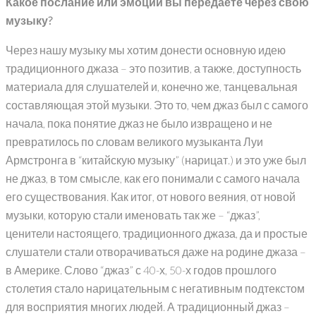
Какое послание или эмоции вы передаете через свою
музыку?
Через нашу музыку мы хотим донести основную идею
традиционного джаза – это позитив, а также, доступность
материала для слушателей и, конечно же, танцевальная
составляющая этой музыки. Это то, чем джаз был с самого
начала, пока понятие джаз не было извращено и не
превратилось по словам великого музыканта Луи
Армстронга в “китайскую музыку” (нарицат.) и это уже был
не джаз, в том смысле, как его понимали с самого начала
его существования. Как итог, от нового веяния, от новой
музыки, которую стали именовать так же – “джаз”,
ценители настоящего, традиционного джаза, да и простые
слушатели стали отворачиваться даже на родине джаза –
в Америке. Слово “джаз” с 40-х, 50-х годов прошлого
столетия стало нарицательным с негативным подтекстом
для восприятия многих людей. А традиционный джаз –