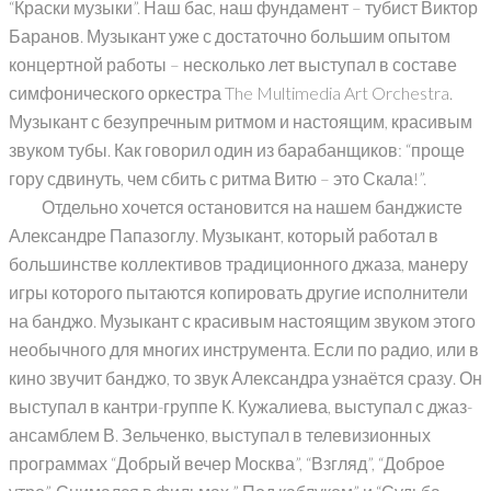
“Краски музыки”. Наш бас, наш фундамент – тубист Виктор
Баранов. Музыкант уже с достаточно большим опытом
концертной работы – несколько лет выступал в составе
симфонического оркестра The Multimedia Art Orchestra.
Музыкант с безупречным ритмом и настоящим, красивым
звуком тубы. Как говорил один из барабанщиков: “проще
гору сдвинуть, чем сбить с ритма Витю – это Скала!”.
Отдельно хочется остановится на нашем банджисте
Александре Папазоглу. Музыкант, который работал в
большинстве коллективов традиционного джаза, манеру
игры которого пытаются копировать другие исполнители
на банджо. Музыкант с красивым настоящим звуком этого
необычного для многих инструмента. Если по радио, или в
кино звучит банджо, то звук Александра узнаётся сразу. Он
выступал в кантри-группе К. Кужалиева, выступал с джаз-
ансамблем В. Зельченко, выступал в телевизионных
программах “Добрый вечер Москва”, “Взгляд”, “Доброе