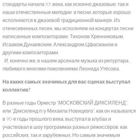
стандарты начала XX века, как исконно джазовые, так и
наши отечественные мелодии и песни, которые хорошо
исполняются в джазовой традиционной манере. Из
отечесивенных песен, мы исполняем на концертах песни
написанные композиторами: Тихоном Хренниковым,
Исааком Дунаевским, Александром Цфасманом и
другими композиторами.
И, конечно же, в нашем арсенале музыка из репуртара ,
любимого многими поколениями Леонида Утёсова.
На каких самых значимых для вас сценах выступал
коллектив?
В разные годы Оркестр “МОСКОВСКИЙ ДИКСИЛЕНД”,
или “Диксиленд п/у Михаила Новицкого”, как он назывался
в 90-е годы прошлого века, выступал в клубах и
участвовал в шоу программах разных режиссёров, как
российских, так и зарубежных. Но самым значимым