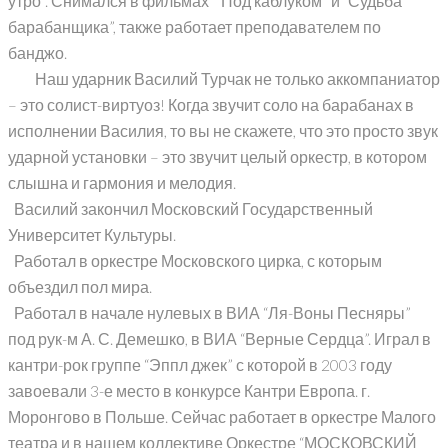
утро”. Снимался в фильмах ” Под каблуком” и “Судьба
барабанщика”, также работает преподавателем по
банджо.
Наш ударник Василий Турчак не только аккомпаниатор
– это солист-виртуоз! Когда звучит соло на барабанах в
исполнении Василия, то вы не скажете, что это просто звук
ударной установки – это звучит целый оркестр, в котором
слышна и гармония и мелодия.
Василий закончил Московский Государственный
Университет Культуры.
Работал в оркестре Московского цирка, с которым
объездил пол мира.
Работал в начале нулевых в ВИА “Ля-Воны Песняры”
под рук-м А. С. Демешко, в ВИА “Верные Сердца”. Играл в
кантри-рок группе “Эппл джек” с которой в 2003 году
завоевали 3-е место в конкурсе Кантри Европа. г.
Моронгово в Польше. Сейчас работает в оркестре Малого
театра и в нашем коллективе Оркестре “МОСКОВСКИЙ