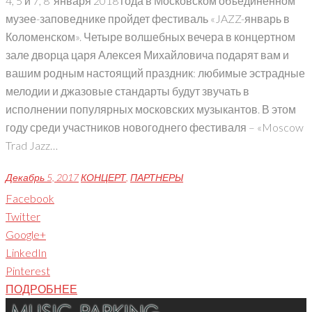
4, 5 и 7, 8 января 2018 года в Московском объединенном
музее-заповеднике пройдет фестиваль «JAZZ-январь в
Коломенском». Четыре волшебных вечера в концертном
зале дворца царя Алексея Михайловича подарят вам и
вашим родным настоящий праздник: любимые эстрадные
мелодии и джазовые стандарты будут звучать в
исполнении популярных московских музыкантов. В этом
году среди участников новогоднего фестиваля – «Moscow
Trad Jazz…
Декабрь 5, 2017
КОНЦЕРТ
,
ПАРТНЕРЫ
Facebook
Twitter
Google+
LinkedIn
Pinterest
ПОДРОБНЕЕ